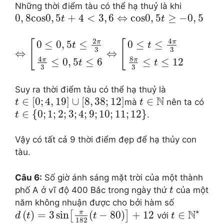
Những thời điểm tàu có thể hạ thuỷ là khi
0
,
8
cos
0
,
5
+
4
<
3
,
6
⇔
cos
0
,
5
≥
−
0
,
5
t
t
2
4
π
π
[
[
0
≤
0
,
5
≤
0
≤
≤
t
t
3
3
⇔
⇔
8
4
π
π
≤
0
,
5
≤
6
≤
≤
12
t
t
3
3
Suy ra thời điểm tàu có thể hạ thuỷ là
N
∈
[
0
;
4
,
19
]
∪
[
8
,
38
;
12
]
∈
mà
nên ta có
t
t
∈
{
0
;
1
;
2
;
3
;
4
;
9
;
10
;
11
;
12
}
.
t
Vậy có tất cả 9 thời điểm đẹp để hạ thủy con
tàu.
Câu 6:
Số giờ ánh sáng mặt trời của một thành
phố A ở vĩ độ 400 Bắc trong ngày thứ
của một
t
năm không nhuận được cho bởi hàm số
∗
N
π
(
)
=
3
sin
(
−
80
)
+
12
∈
[
]
với
d
t
t
t
182