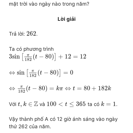
mặt trời vào ngày nào trong năm?
Lời giải
262
Trả lời:
.
Ta có phương trình
π
3
sin
(
−
80
)
+
12
=
12
[
]
t
182
π
⇔
sin
(
−
80
)
=
0
[
]
t
182
π
⇔
(
−
80
)
=
⇔
=
80
+
182
t
k
π
t
k
182
Z
,
∈
100
<
≤
365
=
1
Với
và
ta có
.
t
k
t
k
Vậy thành phố A có 12 giờ ánh sáng vào ngày
thứ 262 của năm.