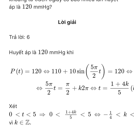
120
áp là
mmHg?
Lời giải
Trả lời: 6
120
Huyết áp là
mmHg khi
5
(
)
π
(
)
=
120
⇔
110
+
10
sin
=
120
⇔
P
t
t
2
5
1
+
4
π
π
k
⇔
=
+
2
⇔
=
(
t
k
π
t
2
2
5
Xét
1
+
4
1
k
0
<
<
5
⇒
0
<
<
5
⇔
−
<
t
k
5
4
Z
∈
.
vì
k