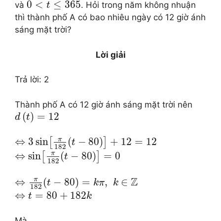
0
<
≤
365
và
. Hỏi trong năm không nhuận
t
thì thành phố A có bao nhiêu ngày có 12 giờ ánh
sáng mặt trời?
Lời giải
Trả lời: 2
Thành phố A có 12 giờ ánh sáng mặt trời nên
(
)
=
12
d
t
π
⇔
3
sin
(
−
80
)
+
12
=
12
[
]
t
182
π
⇔
sin
(
−
80
)
=
0
[
]
t
182
Z
π
⇔
(
−
80
)
=
,
∈
t
k
π
k
182
⇔
=
80
+
182
t
k
Mà