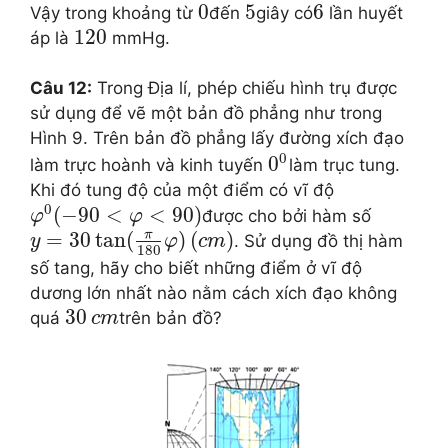
0
5
6
Vậy trong khoảng từ
đến
giây có
lần huyết
120
áp là
mmHg.
Câu 12:
Trong Địa lí, phép chiếu hình trụ được
sử dụng để vẽ một bản đồ phẳng như trong
Hình 9. Trên bản đồ phẳng lấy đường xích đạo
0
0
làm trực hoành và kinh tuyến
làm trục tung.
Khi đó tung độ của một điểm có vĩ độ
0
(
−
90
<
<
90
)
được cho bởi hàm số
φ
φ
π
=
30
tan
(
)
(
)
. Sử dụng đồ thị hàm
y
φ
c
m
180
số tang, hãy cho biết những điểm ở vĩ độ
dương lớn nhất nào nằm cách xích đạo không
30
quá
trên bản đồ?
c
m