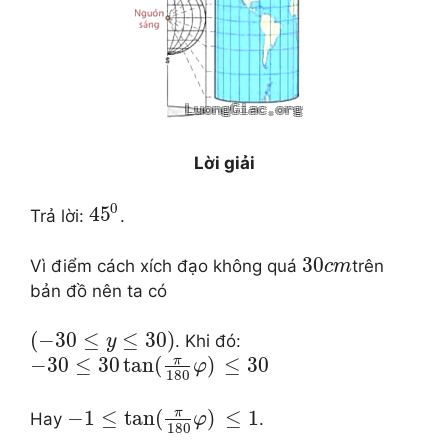
Lời giải
0
45
Trả lời:
.
30
Vì điểm cách xích đạo không quá
trên
c
m
bản đồ nên ta có
(
−
30
≤
≤
30
)
. Khi đó:
y
π
−
30
≤
30
tan
(
)
≤
30
φ
180
π
−
1
≤
tan
(
)
≤
1
Hay
.
φ
180