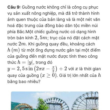
Câu 9:
Guồng nước không chỉ là công cụ phục
vụ sản xuất nông nghiệp, mà đã trở thành hình
ảnh quen thuộc của bản làng và là một nét văn
hoá đặc trưng của đồng bào dân tộc miền núi
phía Bắc.Một chiếc guồng nước có dạng hình
2
,
5
tròn bán kính
; trục của nó đặt cách mặt
m
2
nước
. Khi guồng quay đều, khoảng cách
m
(
)
từ một ống đựng nước gắn tại một điểm
h
m
của guồng đến mặt nước được tính theo công
=
|
|
thức
, trong đó
h
y
π
=
2
,
5
s
in
2
−
+
2
(
)
với
là thời gian
y
π
x
x
2
(
≥
0
)
quay của guồng
. Giá trị lớn nhất của
x
h
bằng bao nhiêu?