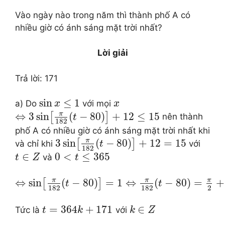
Vào ngày nào trong năm thì thành phố A có
nhiều giờ có ánh sáng mặt trời nhất?
Lời giải
Trả lời: 171
sin
≤
1
a) Do
với mọi
x
x
π
⇔
3
sin
(
−
80
)
+
12
≤
15
[
]
nên thành
t
182
phố A có nhiều giờ có ánh sáng mặt trời nhất khi
π
3
sin
(
−
80
)
+
12
=
15
[
]
và chỉ khi
với
t
182
∈
0
<
≤
365
và
t
Z
t
π
π
π
⇔
sin
(
−
80
)
=
1
⇔
(
−
80
)
=
+
[
]
t
t
182
182
2
=
364
+
171
∈
Tức là
với
t
k
k
Z