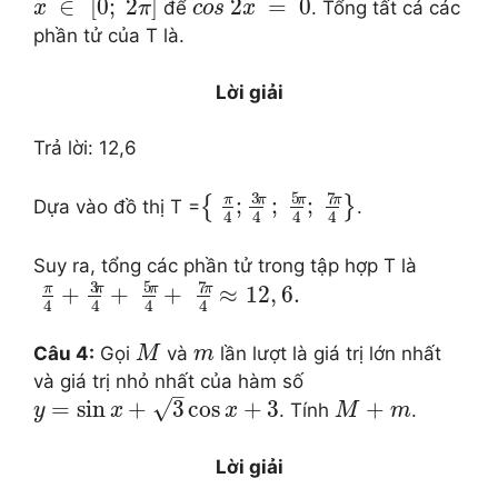
∈
[
0
;
2
]
2
=
0
để
. Tổng tất cả các
x
π
c
o
s
x
phần tử của T là.
Lời giải
Trả lời: 12,6
3
5
7
π
π
π
π
;
;
;
{
}
Dựa vào đồ thị T =
.
4
4
4
4
Suy ra, tổng các phần tử trong tập hợp T là
3
5
7
π
π
π
π
+
+
+
≈
12
,
6.
4
4
4
4
Câu 4:
Gọi
và
lần lượt là giá trị lớn nhất
M
m
và giá trị nhỏ nhất của hàm số
–
√
=
sin
+
3
cos
+
3
+
. Tính
.
y
x
x
M
m
Lời giải