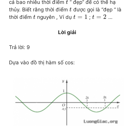
cả bao nhiêu thời điểm
“ đẹp” để có thể hạ
t
thủy. Biết rằng thời điểm
được gọi là “đẹp “ là
t
=
1
=
2
thời điểm
nguyên , Ví dụ
;
…
t
t
t
Lời giải
Trả lời: 9
Dựa vào đồ thị hàm số cos: