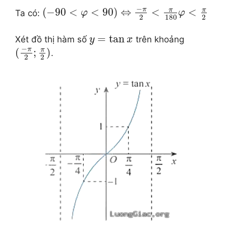
−
π
π
π
(
−
90
<
<
90
)
⇔
<
<
Ta có:
φ
φ
2
180
2
=
tan
Xét đồ thị hàm số
trên khoảng
y
x
−
π
π
(
;
)
.
2
2