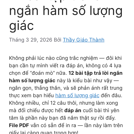
ngắn hàm số lượng
giác
Tháng 3 29, 2026
Bởi
Thầy Giáo Thành
Không phải lúc nào cũng trắc nghiệm — đôi khi
bạn cần tự mình viết ra đáp án, không có 4 lựa
chọn để “đoán mò” nữa.
12 bài tập trả lời ngắn
hàm số lượng giác
này là kiểu bài như vậy —
ngắn gọn, thẳng thắn, và sẽ phản ánh rất trung
thực xem bạn hiểu
hàm số lượng giác
đến đâu.
Không nhiều, chỉ 12 câu thôi, nhưng làm xong
mà đối chiếu được hết
đáp án
cuối bài thì yên
tâm là phần này bạn đã nắm thật sự rồi đấy.
File PDF
vẫn có sẵn để in ra — lần này làm trên
giấy lại càng quan trọng hơn!