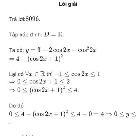
Lời giải
8096
Trả lời:
.
R
=
Tập xác định:
.
D
2
=
3
−
2
cos
2
−
cos
2
Ta có:
y
x
x
2
=
4
−
(
cos
2
+
1
)
.
x
R
∀
∈
−
1
≤
cos
2
≤
1
Lại có
thì
x
x
⇒
0
≤
cos
2
+
1
≤
2
x
2
⇒
0
≤
(
cos
2
+
1
)
≤
4
.
x
Do đó
2
0
≤
4
−
(
cos
2
+
1
)
≤
4
−
0
=
4
⇒
0
≤
x
y
.