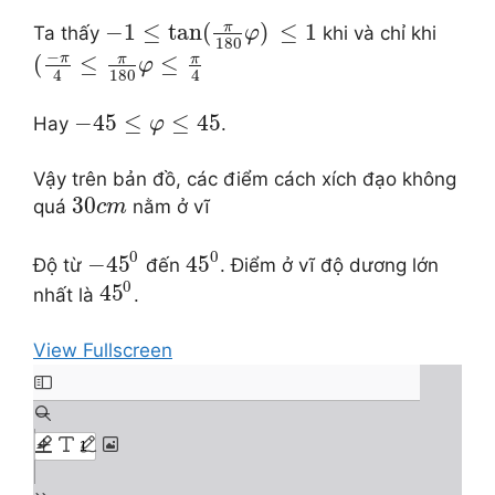
π
−
1
≤
tan
(
)
≤
1
Ta thấy
khi và chỉ khi
φ
180
−
π
π
π
(
≤
≤
φ
180
4
4
−
45
≤
≤
45
Hay
.
φ
Vậy trên bản đồ, các điểm cách xích đạo không
30
quá
nằm ở vĩ
c
m
0
0
−
45
45
Độ từ
đến
. Điểm ở vĩ độ dương lớn
0
45
nhất là
.
View Fullscreen
Skip
to
PDF
content