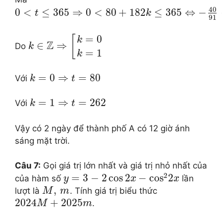
40
0
<
≤
365
⇒
0
<
80
+
182
≤
365
⇔
−
t
k
91
=
0
[
k
Z
∈
⇒
Do
k
=
1
k
=
0
⇒
=
80
Với
k
t
=
1
⇒
=
262
Với
k
t
Vậy có 2 ngày để thành phố A có 12 giờ ánh
sáng mặt trời.
Câu 7:
Gọi giá trị lớn nhất và giá trị nhỏ nhất của
2
=
3
−
2
cos
2
−
cos
2
của hàm số
lần
y
x
x
,
lượt là
. Tính giá trị biểu thức
M
m
2024
+
2025
.
M
m