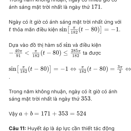
171
ánh sáng mặt trời nhất là ngày thứ
.
Ngày có ít giờ có ánh sáng mặt trời nhất ứng với
π
sin
(
−
80
)
=
−
1
[
]
thỏa mãn điều kiện
.
t
t
182
sin
Dựa vào đồ thị hàm số
và điều kiện
40
285
π
π
π
−
<
(
−
80
)
≤
ta được
t
91
182
182
3
π
π
π
sin
(
−
80
)
=
−
1
⇔
(
−
80
)
=
[
]
t
t
182
182
2
.
Trong năm không nhuận, ngày có ít giờ có ánh
353
sáng mặt trời nhất là ngày thứ
.
+
=
171
+
353
=
524
Vậy
a
b
Câu 11:
Huyết áp là áp lực cần thiết tác động