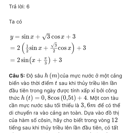
Trả lời: 6
Ta có
–
√
=
sin
+
3
cos
+
3
y
x
x
(
)
√
3
1
=
2
sin
+
cos
+
3
x
x
2
2
π
=
2
sin
+
+
3
(
)
x
3
(
)
Câu 5:
Độ sâu
của mực nước ở một cảng
h
m
biển vào thời điểm
sau khi thủy triều lên lần
t
đầu tiên trong ngày được tính xấp xỉ bởi công
(
)
=
0
,
8
cos
(
0
,5t
)
+
4
thức
. Một con tàu
h
t
3
,
6
cần mực nước sâu tối thiểu là
để có thể
m
di chuyển ra vào cảng an toàn. Dựa vào đồ thị
12
của hàm số côsin, hãy cho biết trong vòng
tiếng sau khi thủy triều lên lần đầu tiên, có tất