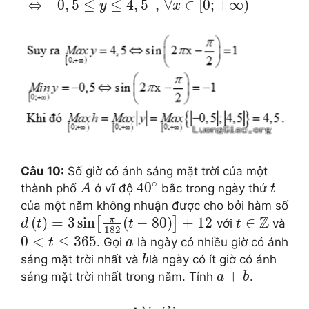
⇔
−
0
,
5
≤
≤
4
,
5
,
∀
∈
[
0
;
+
∞
)
y
x
Câu 10:
Số giờ có ánh sáng mặt trời của một
∘
40
thành phố
ở vĩ độ
bắc trong ngày thứ
A
t
của một năm không nhuận được cho bởi hàm số
Z
π
(
)
=
3
sin
(
−
80
)
+
12
∈
[
]
với
và
d
t
t
t
182
0
<
≤
365
. Gọi
là ngày có nhiều giờ có ánh
t
a
sáng mặt trời nhất và
là ngày có ít giờ có ánh
b
+
sáng mặt trời nhất trong năm. Tính
.
a
b