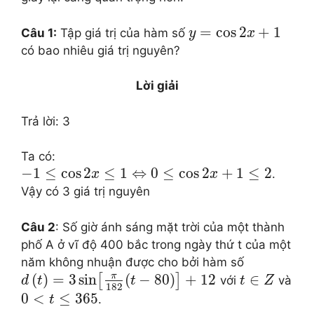
=
cos
2
+
1
Câu 1:
Tập giá trị của hàm số
y
x
có bao nhiêu giá trị nguyên?
Lời giải
Trả lời: 3
Ta có:
−
1
≤
cos
2
≤
1
⇔
0
≤
cos
2
+
1
≤
2
.
x
x
Vậy có 3 giá trị nguyên
Câu 2
: Số giờ ánh sáng mặt trời của một thành
phố A ở vĩ độ 400 bắc trong ngày thứ t của một
năm không nhuận được cho bởi hàm số
π
(
)
=
3
sin
(
−
80
)
+
12
∈
[
]
với
và
d
t
t
t
Z
182
0
<
≤
365
.
t