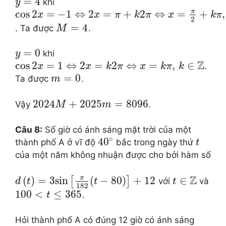
=
4
khi
y
π
cos
2
=
−
1
⇔
2
=
+
2
⇔
=
+
,
x
x
π
k
π
x
k
π
2
=
4
. Ta được
.
M
=
0
khi
y
Z
cos
2
=
1
⇔
2
=
2
⇔
=
,
∈
.
x
x
k
π
x
k
π
k
=
0
Ta được
.
m
2024
+
2025
=
8096
Vậy
.
M
m
Câu 8:
Số giờ có ánh sáng mặt trời của một
∘
40
thành phố A ở vĩ độ
bắc trong ngày thứ
t
của một năm không nhuận được cho bởi hàm số
Z
π
(
)
=
3
sin
(
−
80
)
+
12
∈
[
]
với
và
d
t
t
t
182
100
<
≤
365
.
t
Hỏi thành phố A có đúng 12 giờ có ánh sáng