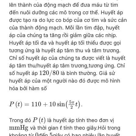
lên thành của động mạch để đưa máu từ tim
đến nuôi dưỡng các mô trong cơ thể. Huyết áp
được tạo ra do lực co bóp của cơ tim và sức cản
của thành động mạch. Mỗi lần tim đập, huyết
áp của chúng ta tăng rồi giảm giữa các nhịp.
Huyết áp tối đa và huyết áp tối thiểu được gọi
tương ứng là huyết áp tâm thu và tâm trương.
Chỉ số huyết áp của chúng ta được viết là huyết
áp tâm thu/huyết áp tâm trương,tương ứng. Chỉ
120
/
80
số huyết áp
là bình thường. Giả sử
huyết áp của một người nào đó được mô hình
hóa bởi hàm số
5
π
(
)
=
110
+
10
sin
(
)
.
P
t
t
2
(
)
Trong đó
là huyết áp tính theo đơn vị
P
t
mmHg
và thời gian
tính theo giây.Hỏi trong
t
0
5
khoảng từ
đến
giây có bao nhiêu lần huyết