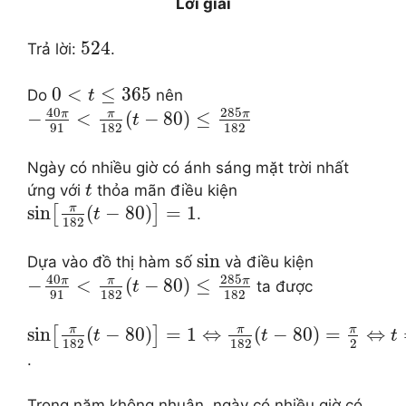
Lời giải
524
Trả lời:
.
0
<
≤
365
Do
nên
t
40
285
π
π
π
−
<
(
−
80
)
≤
t
91
182
182
Ngày có nhiều giờ có ánh sáng mặt trời nhất
ứng với
thỏa mãn điều kiện
t
π
sin
(
−
80
)
=
1
[
]
.
t
182
sin
Dựa vào đồ thị hàm số
và điều kiện
40
285
π
π
π
−
<
(
−
80
)
≤
ta được
t
91
182
182
π
π
π
sin
(
−
80
)
=
1
⇔
(
−
80
)
=
⇔
[
]
t
t
t
182
182
2
.
Trong năm không nhuận, ngày có nhiều giờ có