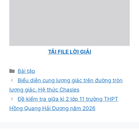
TẢI FILE LỜI GIẢI
Danh
Bài tập
mục
Biểu diễn cung lượng giác trên đường tròn
lượng giác. Hệ thức Chasles
Đề kiểm tra giữa kì 2 lớp 11 trường THPT
Hồng Quang Hải Dương năm 2026