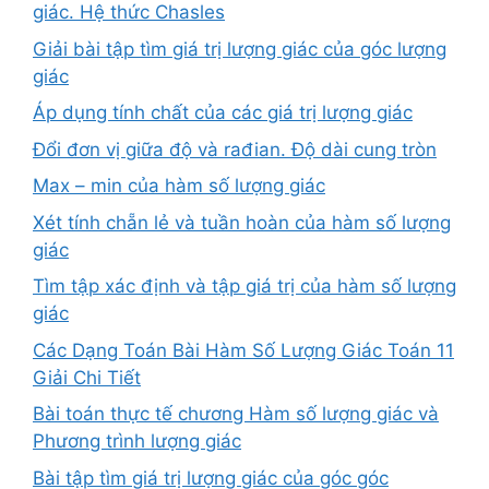
giác. Hệ thức Chasles
Giải bài tập tìm giá trị lượng giác của góc lượng
giác
Áp dụng tính chất của các giá trị lượng giác
Đổi đơn vị giữa độ và rađian. Độ dài cung tròn
Max – min của hàm số lượng giác
Xét tính chẵn lẻ và tuần hoàn của hàm số lượng
giác
Tìm tập xác định và tập giá trị của hàm số lượng
giác
Các Dạng Toán Bài Hàm Số Lượng Giác Toán 11
Giải Chi Tiết
Bài toán thực tế chương Hàm số lượng giác và
Phương trình lượng giác
Bài tập tìm giá trị lượng giác của góc góc