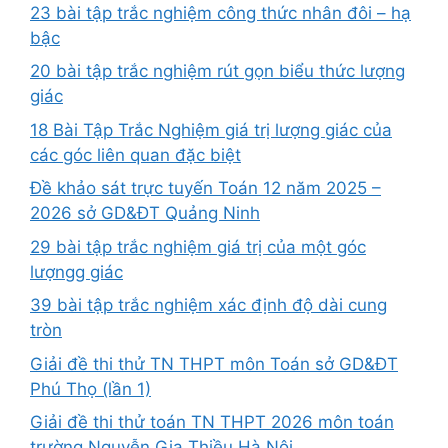
23 bài tập trắc nghiệm công thức nhân đôi – hạ
bậc
20 bài tập trắc nghiệm rút gọn biểu thức lượng
giác
18 Bài Tập Trắc Nghiệm giá trị lượng giác của
các góc liên quan đặc biệt
Đề khảo sát trực tuyến Toán 12 năm 2025 –
2026 sở GD&ĐT Quảng Ninh
29 bài tập trắc nghiệm giá trị của một góc
lượngg giác
39 bài tập trắc nghiệm xác định độ dài cung
tròn
Giải đề thi thử TN THPT môn Toán sở GD&ĐT
Phú Thọ (lần 1)
Giải đề thi thử toán TN THPT 2026 môn toán
trường Nguyễn Gia Thiều Hà Nội