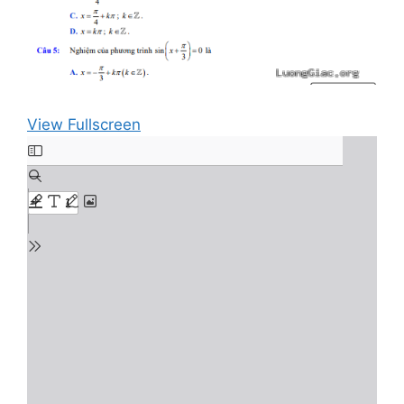
View Fullscreen
Skip
to
PDF
content