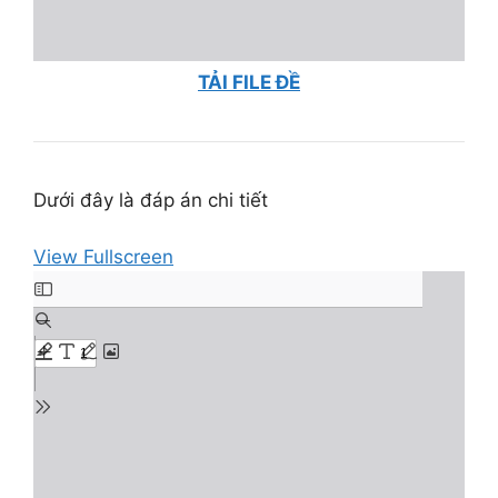
TẢI FILE ĐỀ
Dưới đây là đáp án chi tiết
View Fullscreen
Skip
to
PDF
content