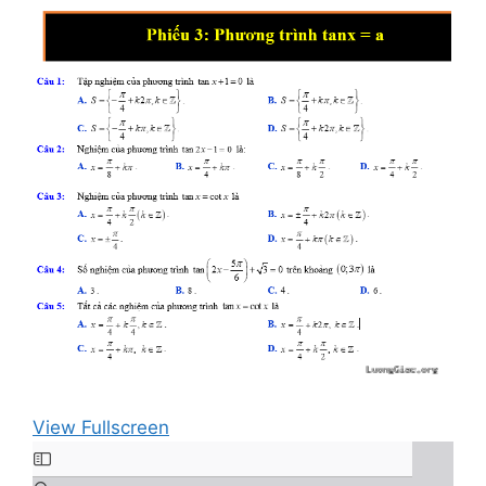
View Fullscreen
Skip
to