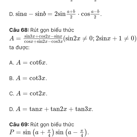
+
−
a
b
a
b
sin
−
sin
=
2
sin
⋅
cos
D.
.
a
b
2
2
Câu 68:
Rút gọn biểu thức
sin
3
+
cos
2
−
sin
x
x
x
=
(
sin
2
≠
0
;
2
sin
+
1
≠
0
)
A
x
x
cos
+
sin
2
−
cos
3
x
x
x
ta được:
=
cot
6
A.
.
A
x
=
cot
3
B.
.
A
x
=
cot
2
C.
.
A
x
=
tan
+
tan
2
+
tan
3
D.
.
A
x
x
x
Câu 69:
Rút gọn biểu thức
π
π
=
sin
+
sin
−
(
)
(
)
.
P
a
a
4
4