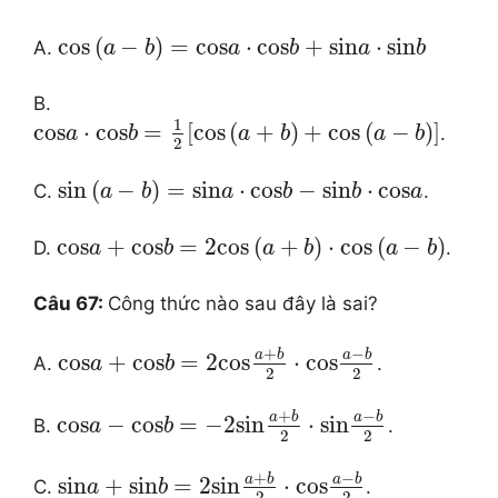
cos
(
−
)
=
cos
⋅
cos
+
sin
⋅
sin
A.
a
b
a
b
a
b
B.
1
cos
⋅
cos
=
[
cos
(
+
)
+
cos
(
−
)
]
.
a
b
a
b
a
b
2
sin
(
−
)
=
sin
⋅
cos
−
sin
⋅
cos
C.
.
a
b
a
b
b
a
cos
+
cos
=
2
cos
(
+
)
⋅
cos
(
−
)
D.
.
a
b
a
b
a
b
Câu 67:
Công thức nào sau đây là sai?
+
−
a
b
a
b
cos
+
cos
=
2
cos
⋅
cos
A.
.
a
b
2
2
+
−
a
b
a
b
cos
−
cos
=
−
2
sin
⋅
sin
B.
.
a
b
2
2
+
−
a
b
a
b
sin
+
sin
=
2
sin
⋅
cos
C.
.
a
b
2
2