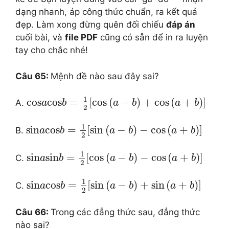
dạng nhanh, áp công thức chuẩn, ra kết quả
đẹp. Làm xong đừng quên đối chiếu
đáp án
cuối bài, và
file PDF
cũng có sẵn để in ra luyện
tay cho chắc nhé!
Câu 65:
Mệnh đề nào sau đây sai?
1
cos
cos
=
[
cos
(
−
)
+
cos
(
+
)
]
A.
a
b
a
b
a
b
2
1
sin
cos
=
[
sin
(
−
)
−
cos
(
+
)
]
B.
a
b
a
b
a
b
2
1
sin
sin
=
[
cos
(
−
)
−
cos
(
+
)
]
C.
a
b
a
b
a
b
2
1
sin
cos
=
[
sin
(
−
)
+
sin
(
+
)
]
C.
a
b
a
b
a
b
2
Câu 66:
Trong các đẳng thức sau, đẳng thức
nào sai?