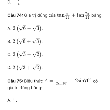
−
D.
4
7
π
π
tan
+
tan
Câu 74:
Giá trị đúng của
bằng:
24
24
–
–
√
√
2
6
−
3
(
)
A.
.
–
–
√
√
2
6
+
3
(
)
B.
.
–
–
√
√
2
3
−
2
(
)
C.
.
–
–
√
√
2
3
+
2
(
)
D.
.
∘
1
=
−
2
sin
70
Câu 75:
Biểu thức
có
A
∘
2
sin
10
giá trị đúng bằng:
A. 1 .