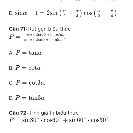
α
π
α
π
sin
−
1
=
2
sin
+
cos
−
(
)
(
)
D.
α
2
2
4
4
Câu 71:
Rút gọn biểu thức
cos
+
2
cos
3
+
cos
5
a
a
a
=
.
P
sin
+
2
sin
3
+
sin
5
a
a
a
=
tan
A.
.
P
a
=
cot
B.
.
P
a
=
cot
3
C.
.
P
a
=
tan
3
D.
.
P
a
Câu 72:
Tính giá trị biểu thức
∘
∘
∘
∘
=
sin
30
⋅
cos
60
+
sin
60
⋅
cos
30
.
P