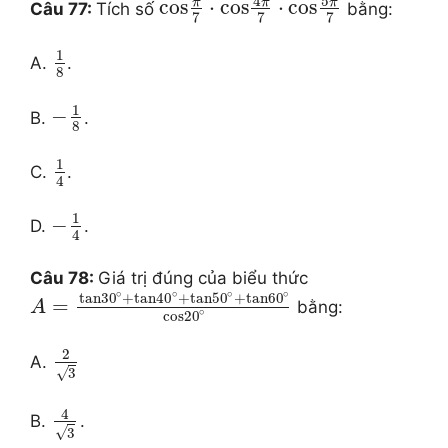
5
4
π
π
π
cos
⋅
cos
⋅
cos
Câu 77:
Tích số
bằng:
7
7
7
1
A.
.
8
1
−
B.
.
8
1
C.
.
4
1
−
D.
.
4
Câu 78:
Giá trị đúng của biểu thức
∘
∘
∘
∘
tan
30
+
tan
40
+
tan
50
+
tan
60
=
bằng:
A
∘
cos
20
2
A.
√
3
4
B.
.
√
3