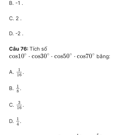
B. -1 .
C. 2 .
D. -2 .
Câu 76:
Tích số
∘
∘
∘
∘
cos
10
⋅
cos
30
⋅
cos
50
⋅
cos
70
bằng:
1
A.
.
16
1
B.
.
8
3
C.
.
16
1
D.
.
4