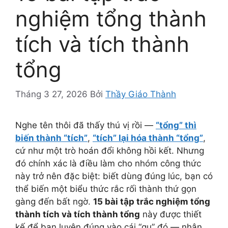
nghiệm tổng thành
tích và tích thành
tổng
Tháng 3 27, 2026
Bởi
Thầy Giáo Thành
Nghe tên thôi đã thấy thú vị rồi —
“tổng” thì
biến thành “tích”
,
“tích” lại hóa thành “tổng”
,
cứ như một trò hoán đổi không hồi kết. Nhưng
đó chính xác là điều làm cho nhóm công thức
này trở nên đặc biệt: biết dùng đúng lúc, bạn có
thể biến một biểu thức rắc rối thành thứ gọn
gàng đến bất ngờ.
15 bài tập trắc nghiệm tổng
thành tích và tích thành tổng
này được thiết
kế để bạn luyện đúng vào cái “gu” đó — nhận