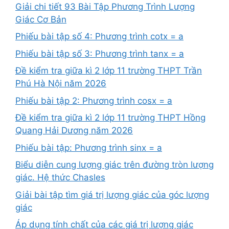
Giải chi tiết 93 Bài Tập Phương Trình Lượng
Giác Cơ Bản
Phiếu bài tập số 4: Phương trình cotx = a
Phiếu bài tập số 3: Phương trình tanx = a
Đề kiểm tra giữa kì 2 lớp 11 trường THPT Trần
Phú Hà Nội năm 2026
Phiếu bài tập 2: Phương trình cosx = a
Đề kiểm tra giữa kì 2 lớp 11 trường THPT Hồng
Quang Hải Dương năm 2026
Phiếu bài tập: Phương trình sinx = a
Biểu diễn cung lượng giác trên đường tròn lượng
giác. Hệ thức Chasles
Giải bài tập tìm giá trị lượng giác của góc lượng
giác
Áp dụng tính chất của các giá trị lượng giác