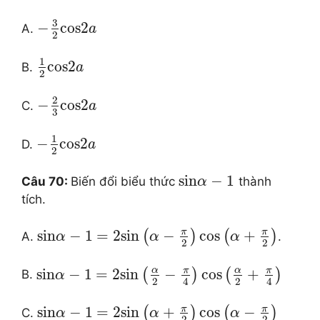
3
−
cos
2
A.
a
2
1
cos
2
B.
a
2
2
−
cos
2
C.
a
3
1
−
cos
2
D.
a
2
sin
−
1
Câu 70:
Biến đổi biểu thức
thành
α
tích.
π
π
sin
−
1
=
2
sin
−
cos
+
(
)
(
)
A.
.
α
α
α
2
2
α
π
α
π
sin
−
1
=
2
sin
−
cos
+
(
)
(
)
B.
α
2
2
4
4
π
π
sin
−
1
=
2
sin
+
cos
−
(
)
(
)
C.
α
α
α
2
2