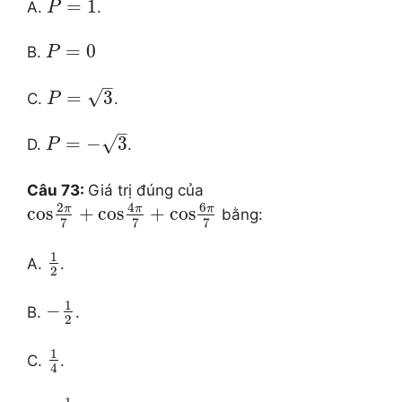
=
1
A.
.
P
=
0
B.
P
–
√
=
3
C.
.
P
–
√
=
−
3
D.
.
P
Câu 73:
Giá trị đúng của
6
2
4
π
π
π
cos
+
cos
+
cos
bằng:
7
7
7
1
A.
.
2
1
−
B.
.
2
1
C.
.
4
1