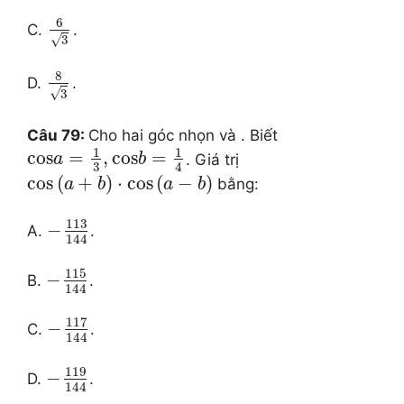
6
C.
.
√
3
8
D.
.
√
3
Câu 79:
Cho hai góc nhọn và . Biết
1
1
cos
=
,
cos
=
. Giá trị
a
b
3
4
cos
(
+
)
⋅
cos
(
−
)
bằng:
a
b
a
b
113
−
A.
.
144
115
−
B.
.
144
117
−
C.
.
144
119
−
D.
.
144