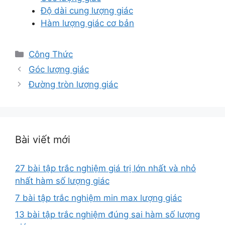
Độ dài cung lượng giác
Hàm lượng giác cơ bản
Danh
Công Thức
mục
Góc lượng giác
Đường tròn lượng giác
Bài viết mới
27 bài tập trắc nghiệm giá trị lớn nhất và nhỏ
nhất hàm số lượng giác
7 bài tập trắc nghiệm min max lượng giác
13 bài tập trắc nghiệm đúng sai hàm số lượng