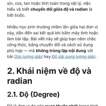
sin, cos, tan hoặc tính toán trong vật lý, việc
hiểu và biết
chuyển đổi giữa độ và radian
là
bắt buộc.
Nhiều học sinh thường nhầm lẫn giữa hai đơn vị
này, dẫn đến sai kết quả khi bấm máy tính hoặc
làm bài tập. Bài viết này sẽ giúp bạn nắm chắc
công thức, bảng chuyển đổi và cách sử dụng
phù hợp — mà
không trùng lặp nội dung
với
bài
Góc lượng giác
hay
Độ dài cung lượng giác
.
2. Khái niệm về độ và
radian
2.1. Độ (Degree)
Độ là đơn vị đo góc
quen thuộc nhất
trong hình