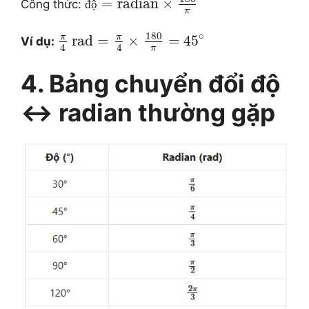
=
radian
×
Công thức:
đ
ộ
π
180
∘
π
π
rad
=
×
=
45
Ví dụ:
4
4
π
4. Bảng chuyển đổi độ
↔ radian thường gặp