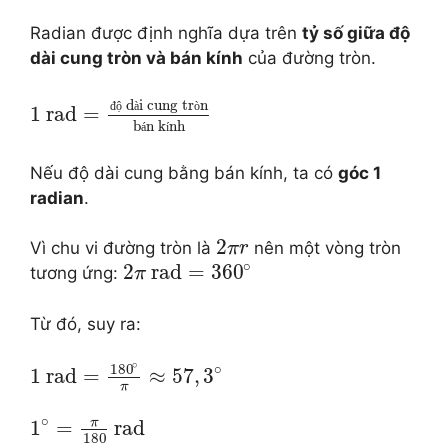
Radian được định nghĩa dựa trên
tỷ số giữa độ
dài cung tròn và bán kính
của đường tròn.
d
i cung tr
n
đ
ộ
à
ò
1
rad
=
b
n k
nh
á
í
Nếu độ dài cung bằng bán kính, ta có
góc 1
radian
.
2
Vì chu vi đường tròn là
nên một vòng tròn
π
r
∘
2
rad
=
360
tương ứng:
π
Từ đó, suy ra:
∘
180
∘
1
rad
=
≈
57
,
3
π
∘
π
1
=
rad
180