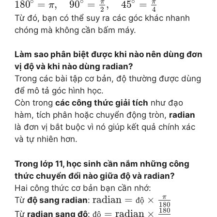
∘
∘
∘
π
π
180
=
,
90
=
,
45
=
π
2
4
Từ đó, bạn có thể suy ra các góc khác nhanh
chóng mà không cần bấm máy.
Làm sao phân biệt được khi nào nên dùng đơn
vị độ và khi nào dùng radian?
Trong các bài tập cơ bản, độ thường được dùng
để mô tả góc hình học.
Còn trong
các công thức giải tích
như đạo
hàm, tích phân hoặc chuyển động tròn,
radian
là đơn vị bắt buộc vì nó giúp kết quả chính xác
và tự nhiên hơn.
Trong lớp 11, học sinh cần nắm những công
thức chuyển đổi nào giữa độ và radian?
Hai công thức cơ bản bạn cần nhớ:
π
radian
=
×
Từ
độ sang radian
:
đ
ộ
180
180
=
radian
×
Từ
radian sang độ
:
đ
ộ