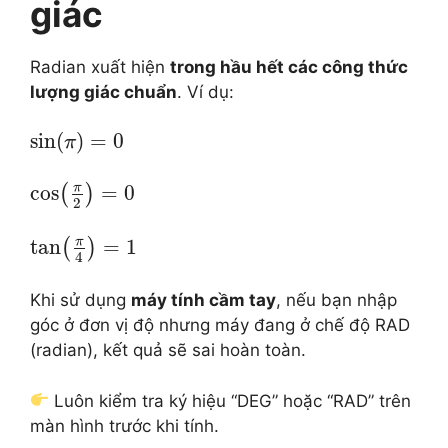
giác
Radian xuất hiện
trong hầu hết các công thức
lượng giác chuẩn
. Ví dụ:
sin
(
)
=
0
π
π
cos
=
0
(
)
2
π
tan
=
1
(
)
4
Khi sử dụng
máy tính cầm tay
, nếu bạn nhập
góc ở đơn vị độ nhưng máy đang ở chế độ RAD
(radian), kết quả sẽ sai hoàn toàn.
Luôn kiểm tra ký hiệu “DEG” hoặc “RAD” trên
màn hình trước khi tính.