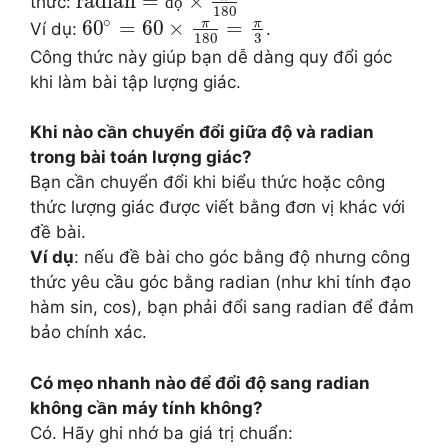
radian
=
×
thức:
đ
ộ
180
∘
π
π
60
=
60
×
=
Ví dụ:
.
3
180
Công thức này giúp bạn dễ dàng quy đổi góc
khi làm bài tập lượng giác.
Khi nào cần chuyển đổi giữa độ và radian
trong bài toán lượng giác?
Bạn cần chuyển đổi khi biểu thức hoặc công
thức lượng giác được viết bằng đơn vị khác với
đề bài.
Ví dụ
: nếu đề bài cho góc bằng độ nhưng công
thức yêu cầu góc bằng radian (như khi tính đạo
hàm sin, cos), bạn phải đổi sang radian để đảm
bảo chính xác.
Có mẹo nhanh nào để đổi độ sang radian
không cần máy tính không?
Có. Hãy ghi nhớ ba giá trị chuẩn: