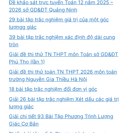
Đề khảo sát trực tuyến Toán 12 năm 2025 –
2026 sở GD&ĐT Quảng Ninh
29 bài tập trắc nghiệm giá trị của một góc
lượngg giác
39 bài tập trắc nghiệm xác định độ dài cung
tròn
Giải đề thi thử TN THPT môn Toán sở GD&ĐT
Phú Thọ (lần 1)
Giải đề thi thử toán TN THPT 2026 môn toán
trường Nguyễn Gia Thiều Hà Nội
18 bài tập trắc nghiệm đổi đơn vị góc
Giải 26 bài tập trắc nghiệm Xét dấu các giá trị
lượng giác
Giải chi tiết 93 Bài Tập Phương Trình Lượng
Giác Cơ Bản