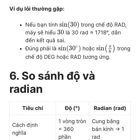
Ví dụ lỗi thường gặp:
sin
(
30
)
Nếu bạn tính
trong chế độ RAD,
30
máy sẽ hiểu
là 30 rad ≈ 1718°, dẫn
đến kết quả sai.
∘
π
sin
(
30
)
sin
(
)
Đúng phải là
hoặc
trong
6
chế độ DEG hoặc RAD tương ứng.
6. So sánh độ và
radian
Tiêu chí
Độ (°)
Radian (rad)
1 vòng tròn
Cung bằng
Cách định
= 360
bán kính → 1
nghĩa
phần
rad