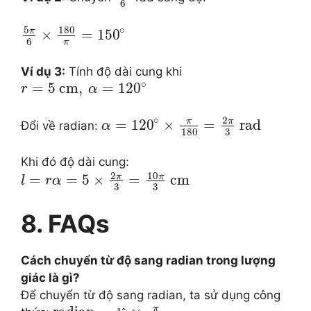
6
5
180
∘
π
×
=
150
6
π
Ví dụ 3:
Tính độ dài cung khi
∘
=
5
cm
,
=
120
r
α
2
∘
π
π
=
120
×
=
rad
Đổi về radian:
α
3
180
Khi đó độ dài cung:
10
2
π
π
=
=
5
×
=
cm
l
r
α
3
3
8. FAQs
Cách chuyển từ độ sang radian trong lượng
giác là gì?
Để chuyển từ độ sang radian, ta sử dụng công
π