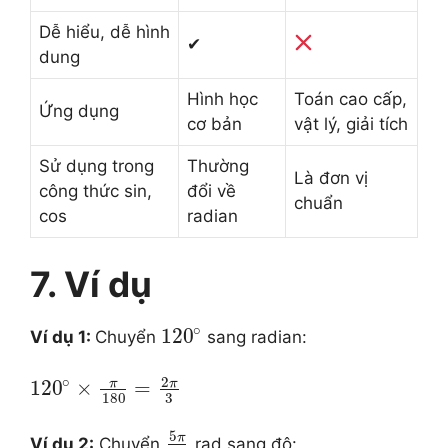
Dễ hiểu, dễ hình
✔
dung
Hình học
Toán cao cấp,
Ứng dụng
cơ bản
vật lý, giải tích
Sử dụng trong
Thường
Là đơn vị
công thức sin,
đổi về
chuẩn
cos
radian
7. Ví dụ
∘
120
Ví dụ 1:
Chuyển
sang radian:
2
∘
π
π
120
×
=
3
180
5
π
Ví dụ 2:
Chuyển
rad sang độ: