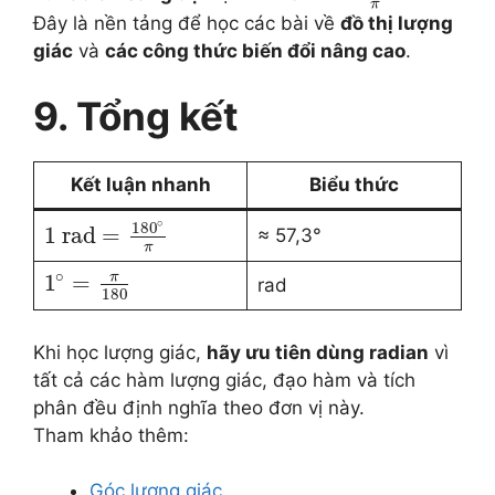
π
Đây là nền tảng để học các bài về
đồ thị lượng
giác
và
các công thức biến đổi nâng cao
.
9. Tổng kết
Kết luận nhanh
Biểu thức
∘
180
1
rad
=
≈ 57,3°
π
∘
π
1
=
rad
180
Khi học lượng giác,
hãy ưu tiên dùng radian
vì
tất cả các hàm lượng giác, đạo hàm và tích
phân đều định nghĩa theo đơn vị này.
Tham khảo thêm:
Góc lượng giác