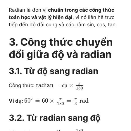
Radian là đơn vị
chuẩn trong các công thức
toán học và vật lý hiện đại
, vì nó liên hệ trực
tiếp đến độ dài cung và các hàm sin, cos, tan.
3. Công thức chuyển
đổi giữa độ và radian
3.1. Từ độ sang radian
π
radian
=
×
Công thức:
đ
ộ
180
∘
π
π
60
=
60
×
=
rad
Ví dụ:
3
180
3.2. Từ radian sang độ
180