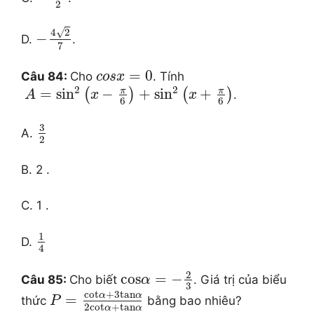
2
√
4
2
−
D.
.
7
=
0
Câu 84:
Cho
. Tính
c
o
s
x
2
2
π
π
=
si
n
−
+
si
n
+
(
)
(
)
.
A
x
x
6
6
3
A.
2
B. 2 .
C. 1 .
1
D.
4
2
cos
=
−
Câu 85:
Cho biết
. Giá trị của biểu
α
3
cot
+
3
tan
α
α
=
thức
bằng bao nhiêu?
P
2
cot
+
tan
α
α