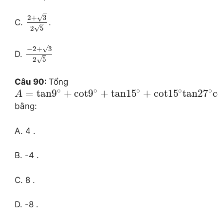
√
2
+
3
C.
.
√
2
5
√
−
2
+
3
D.
√
2
5
Câu 90:
Tổng
∘
∘
∘
∘
∘
=
tan
9
+
cot
9
+
tan
15
+
cot
15
tan
27
c
A
bằng:
A. 4 .
B. -4 .
C. 8 .
D. -8 .