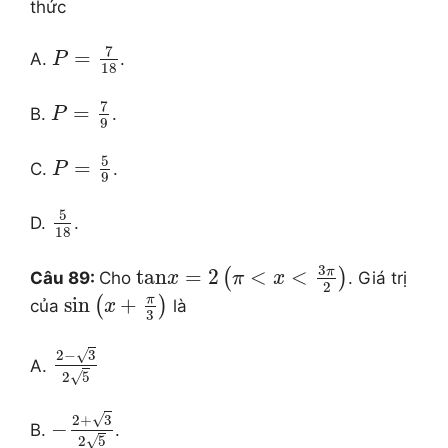
thức
7
=
A.
.
P
18
7
=
B.
.
P
9
5
=
C.
.
P
9
5
D.
.
18
3
π
tan
=
2
<
<
(
)
Câu 89:
Cho
. Giá trị
x
π
x
2
π
sin
+
(
)
của
là
x
3
√
2
−
3
A.
√
2
5
√
2
+
3
−
B.
.
√
2
5