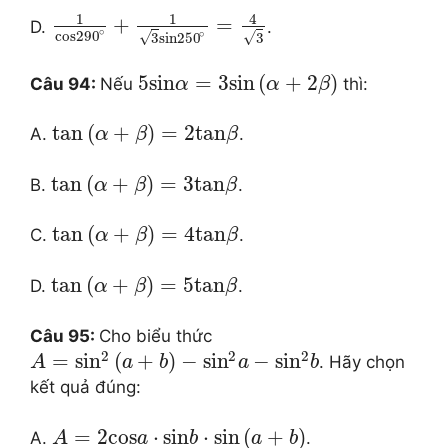
1
1
4
+
=
D.
.
∘
∘
cos
290
√
√
3
sin
250
3
5
sin
=
3
sin
(
+
2
)
Câu 94:
Nếu
thì:
α
α
β
tan
(
+
)
=
2
tan
A.
.
α
β
β
tan
(
+
)
=
3
tan
B.
.
α
β
β
tan
(
+
)
=
4
tan
C.
.
α
β
β
tan
(
+
)
=
5
tan
D.
.
α
β
β
Câu 95:
Cho biểu thức
2
2
2
=
si
n
(
+
)
−
si
n
−
si
n
. Hãy chọn
A
a
b
a
b
kết quả đúng:
=
2
cos
⋅
sin
⋅
sin
(
+
)
A.
.
A
a
b
a
b