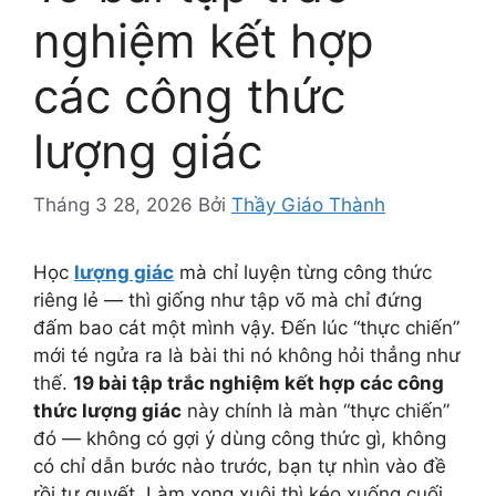
nghiệm kết hợp
các công thức
lượng giác
Tháng 3 28, 2026
Bởi
Thầy Giáo Thành
Học
lượng giác
mà chỉ luyện từng công thức
riêng lẻ — thì giống như tập võ mà chỉ đứng
đấm bao cát một mình vậy. Đến lúc “thực chiến”
mới té ngửa ra là bài thi nó không hỏi thẳng như
thế.
19 bài tập trắc nghiệm kết hợp các công
thức lượng giác
này chính là màn “thực chiến”
đó — không có gợi ý dùng công thức gì, không
có chỉ dẫn bước nào trước, bạn tự nhìn vào đề
rồi tự quyết. Làm xong xuôi thì kéo xuống cuối