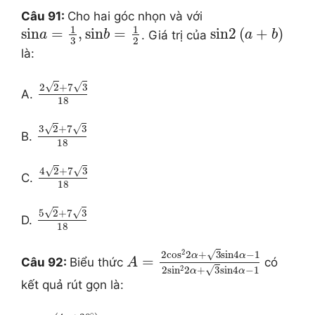
Câu 91:
Cho hai góc nhọn và với
1
1
sin
=
,
sin
=
sin
2
(
+
)
. Giá trị của
a
b
a
b
3
2
là:
√
√
2
2
+
7
3
A.
18
√
√
3
2
+
7
3
B.
18
√
√
4
2
+
7
3
C.
18
√
√
5
2
+
7
3
D.
18
2
√
2
co
s
2
+
3
sin
4
−
1
α
α
=
Câu 92:
Biểu thức
có
A
2
√
2
si
n
2
+
3
sin
4
−
1
α
α
kết quả rút gọn là:
∘