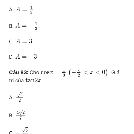
1
=
A.
.
A
3
1
=
−
B.
.
A
3
=
3
C.
A
=
−
3
D.
A
1
π
cos
=
−
<
<
0
(
)
Câu 83:
Cho
. Giá
x
x
3
2
tan
2
trị của
.
x
√
5
A.
.
2
√
4
2
B.
.
7
√
5
−
C.
.