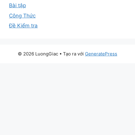
Bài tập
Công Thức
Đề Kiểm tra
© 2026 LuongGiac
• Tạo ra với
GeneratePress