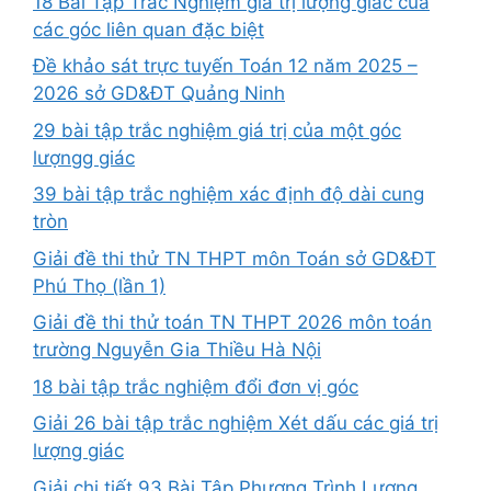
18 Bài Tập Trắc Nghiệm giá trị lượng giác của
các góc liên quan đặc biệt
Đề khảo sát trực tuyến Toán 12 năm 2025 –
2026 sở GD&ĐT Quảng Ninh
29 bài tập trắc nghiệm giá trị của một góc
lượngg giác
39 bài tập trắc nghiệm xác định độ dài cung
tròn
Giải đề thi thử TN THPT môn Toán sở GD&ĐT
Phú Thọ (lần 1)
Giải đề thi thử toán TN THPT 2026 môn toán
trường Nguyễn Gia Thiều Hà Nội
18 bài tập trắc nghiệm đổi đơn vị góc
Giải 26 bài tập trắc nghiệm Xét dấu các giá trị
lượng giác
Giải chi tiết 93 Bài Tập Phương Trình Lượng