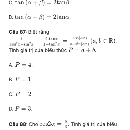
tan
(
+
)
=
2
tan
C.
.
α
β
β
tan
(
+
)
=
2
tan
D.
.
α
β
α
Câu 87:
Biết rằng
cos
(
)
a
x
2
⋅
tan
1
R
x
+
=
(
,
∈
)
.
a
b
2
2
2
−
sin
(
)
co
s
−
si
n
1
−
ta
n
b
a
x
x
x
x
=
+
Tính giá trị của biểu thức
.
P
a
b
=
4
A.
.
P
=
1
B.
.
P
=
2
C.
.
P
=
3
D.
.
P
2
cos
2
=
Câu 88:
Cho
. Tính giá trị của biểu
α
3