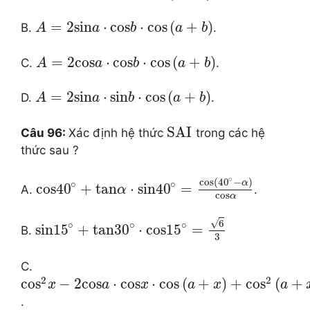
=
2
sin
⋅
cos
⋅
cos
(
+
)
B.
.
A
a
b
a
b
=
2
cos
⋅
cos
⋅
cos
(
+
)
C.
.
A
a
b
a
b
=
2
sin
⋅
sin
⋅
cos
(
+
)
D.
.
A
a
b
a
b
SAI
Câu 96:
Xác định hệ thức
trong các hệ
thức sau ?
∘
cos
(
40
−
)
α
∘
∘
cos
40
+
tan
⋅
sin
40
=
A.
.
α
cos
α
√
6
∘
∘
∘
sin
15
+
tan
30
⋅
cos
15
=
B.
3
C.
2
2
co
s
−
2
cos
⋅
cos
⋅
cos
(
+
)
+
co
s
(
+
x
a
x
a
x
a
.