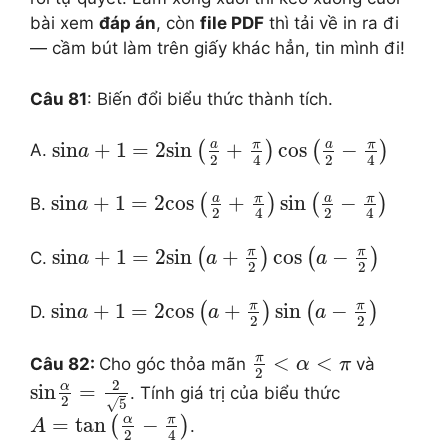
bài xem
đáp án
, còn
file PDF
thì tải về in ra đi
— cầm bút làm trên giấy khác hẳn, tin mình đi!
Câu 81
: Biến đổi biểu thức thành tích.
a
π
a
π
sin
+
1
=
2
sin
+
cos
−
(
)
(
)
A.
a
2
2
4
4
a
π
a
π
sin
+
1
=
2
cos
+
sin
−
(
)
(
)
B.
a
2
2
4
4
π
π
sin
+
1
=
2
sin
+
cos
−
(
)
(
)
C.
a
a
a
2
2
π
π
sin
+
1
=
2
cos
+
sin
−
(
)
(
)
D.
a
a
a
2
2
π
<
<
Câu 82:
Cho góc thỏa mãn
và
α
π
2
2
α
sin
=
. Tính giá trị của biểu thức
2
√
5
α
π
=
tan
−
(
)
.
A
2
4