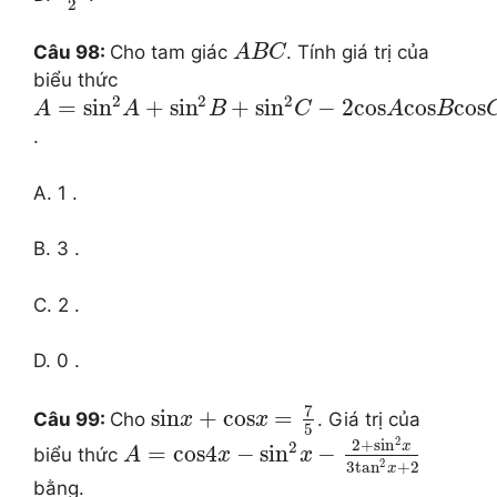
2
Câu 98:
Cho tam giác
. Tính giá trị của
A
B
C
biểu thức
2
2
2
=
si
n
+
si
n
+
si
n
−
2
cos
cos
cos
A
A
B
C
A
B
.
A. 1 .
B. 3 .
C. 2 .
D. 0 .
7
sin
+
cos
=
Câu 99:
Cho
. Giá trị của
x
x
5
2
2
+
si
n
2
x
=
cos
4
−
si
n
−
biểu thức
A
x
x
2
3
ta
n
+
2
x
bằng.