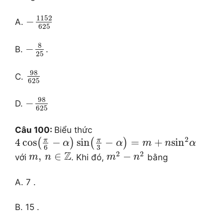
1152
−
A.
625
8
−
B.
.
25
98
C.
625
98
−
D.
625
Câu 100:
Biểu thức
2
π
π
4
cos
−
sin
−
=
+
sin
(
)
(
)
α
α
m
n
α
3
6
2
2
Z
,
∈
−
với
. Khi đó,
bằng
m
n
m
n
A. 7 .
B. 15 .