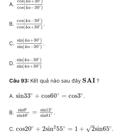
cos
(
4
+
30
)
α
A.
∘
cos
(
4
−
30
)
α
∘
cos
(
4
−
30
)
α
B.
.
∘
cos
(
4
+
30
)
α
∘
sin
(
4
+
30
)
α
C.
.
∘
sin
(
4
−
30
)
α
∘
sin
(
4
−
30
)
α
D.
∘
sin
(
4
+
30
)
α
S
A
I
Câu 93:
Kết quả nào sau đây
?
∘
∘
∘
sin
33
+
cos
60
=
cos
3
A.
.
∘
∘
sin
9
sin
12
=
B.
.
∘
∘
sin
81
sin
48
–
∘
∘
∘
2
√
cos
20
+
2
si
n
55
=
1
+
2
sin
65
C.
.