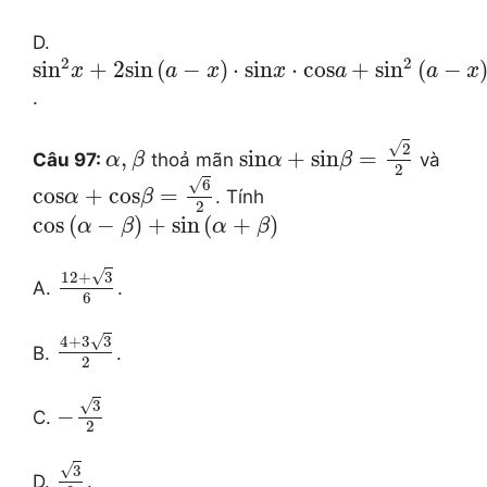
D.
2
2
si
n
+
2
sin
(
−
)
⋅
sin
⋅
cos
+
si
n
(
−
x
a
x
x
a
a
x
.
√
2
,
sin
+
sin
=
Câu 97:
thoả mãn
và
α
β
α
β
2
√
6
cos
+
cos
=
. Tính
α
β
2
cos
(
−
)
+
sin
(
+
)
α
β
α
β
√
12
+
3
A.
.
6
√
4
+
3
3
B.
.
2
√
3
−
C.
2
√
3
D.
.