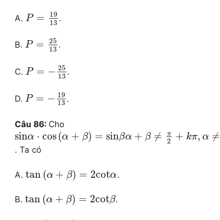
19
=
A.
.
P
13
25
=
B.
.
P
13
25
=
−
C.
.
P
13
19
=
−
D.
.
P
13
Câu 86:
Cho
π
sin
⋅
cos
(
+
)
=
sin
+
≠
+
,
α
α
β
β
α
β
k
π
α
2
. Ta có
tan
(
+
)
=
2
cot
A.
.
α
β
α
tan
(
+
)
=
2
cot
B.
.
α
β
β