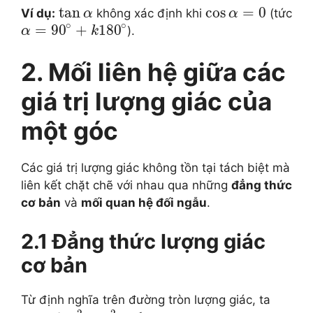
tan
cos
=
0
Ví dụ:
không xác định khi
(tức
α
α
∘
∘
=
90
+
180
).
α
k
2. Mối liên hệ giữa các
giá trị lượng giác của
một góc
Các giá trị lượng giác không tồn tại tách biệt mà
liên kết chặt chẽ với nhau qua những
đẳng thức
cơ bản
và
mối quan hệ đối ngẫu
.
2.1 Đẳng thức lượng giác
cơ bản
Từ định nghĩa trên đường tròn lượng giác, ta
2
2