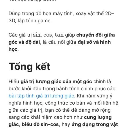
Dùng trong đồ họa máy tính, xoay vật thể 2D–
3D, lập trình game.
sin
cos
tan
Các giá trị
,
,
giúp
chuyển đổi giữa
góc và độ dài
, là cầu nối giữa
đại số và hình
học
.
Tổng kết
Hiểu
giá trị lượng giác của một góc
chính là
bước khởi đầu trong hành trình chinh phục các
bài tập tính giá trị lượng giác
. Khi nắm vững ý
nghĩa hình học, công thức cơ bản và mối liên hệ
giữa các giá trị, bạn có thể dễ dàng mở rộng
sang các khái niệm cao hơn như
cung lượng
giác
,
biểu đồ sin-cos
, hay
ứng dụng trong vật