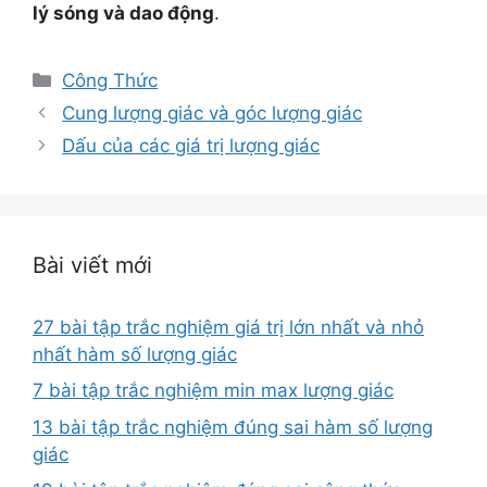
lý sóng và dao động
.
Danh
Công Thức
mục
Cung lượng giác và góc lượng giác
Dấu của các giá trị lượng giác
Bài viết mới
27 bài tập trắc nghiệm giá trị lớn nhất và nhỏ
nhất hàm số lượng giác
7 bài tập trắc nghiệm min max lượng giác
13 bài tập trắc nghiệm đúng sai hàm số lượng
giác