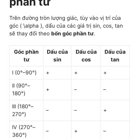
phần tư
Trên đường tròn lượng giác, tùy vào vị trí của
góc ( \alpha ), dấu của các giá trị sin, cos, tan
sẽ thay đổi theo
bốn góc phần tư
.
Góc phần
Dấu của
Dấu của
Dấu của
tư
sin
cos
tan
I (0°–90°)
+
+
+
II (90°–
+
–
–
180°)
III (180°–
–
–
+
270°)
IV (270°–
–
+
–
360°)