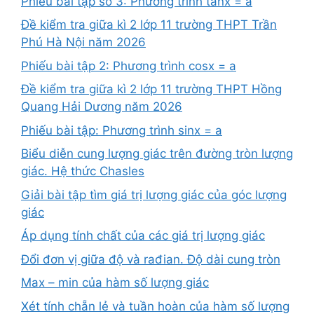
Phiếu bài tập số 3: Phương trình tanx = a
Đề kiểm tra giữa kì 2 lớp 11 trường THPT Trần
Phú Hà Nội năm 2026
Phiếu bài tập 2: Phương trình cosx = a
Đề kiểm tra giữa kì 2 lớp 11 trường THPT Hồng
Quang Hải Dương năm 2026
Phiếu bài tập: Phương trình sinx = a
Biểu diễn cung lượng giác trên đường tròn lượng
giác. Hệ thức Chasles
Giải bài tập tìm giá trị lượng giác của góc lượng
giác
Áp dụng tính chất của các giá trị lượng giác
Đổi đơn vị giữa độ và rađian. Độ dài cung tròn
Max – min của hàm số lượng giác
Xét tính chẵn lẻ và tuần hoàn của hàm số lượng