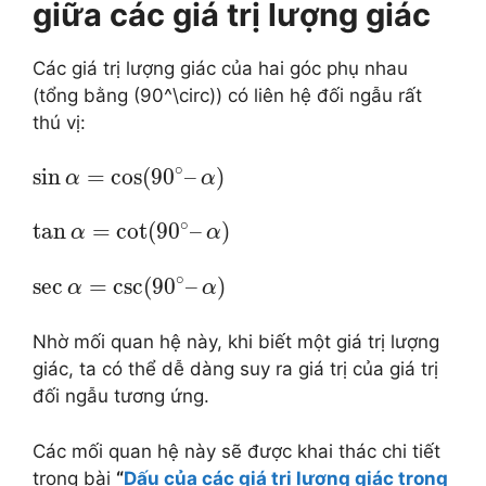
giữa các giá trị lượng giác
Các giá trị lượng giác của hai góc phụ nhau
(tổng bằng (90^\circ)) có liên hệ đối ngẫu rất
thú vị:
∘
sin
=
cos
(
90
–
)
α
α
∘
tan
=
cot
(
90
–
)
α
α
∘
sec
=
csc
(
90
–
)
α
α
Nhờ mối quan hệ này, khi biết một giá trị lượng
giác, ta có thể dễ dàng suy ra giá trị của giá trị
đối ngẫu tương ứng.
Các mối quan hệ này sẽ được khai thác chi tiết
trong bài
“
Dấu của các giá trị lượng giác trong