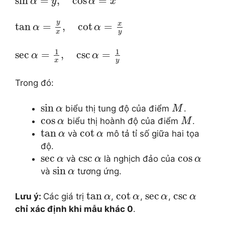
sin
=
,
cos
=
α
y
α
x
y
x
tan
=
,
cot
=
α
α
x
y
1
1
sec
=
,
csc
=
α
α
x
y
Trong đó:
sin
biểu thị tung độ của điểm
.
α
M
cos
biểu thị hoành độ của điểm
.
α
M
tan
cot
và
mô tả tỉ số giữa hai tọa
α
α
độ.
sec
csc
cos
và
là nghịch đảo của
α
α
α
sin
và
tương ứng.
α
tan
cot
sec
csc
Lưu ý:
Các giá trị
,
,
,
α
α
α
α
chỉ xác định khi mẫu khác 0
.