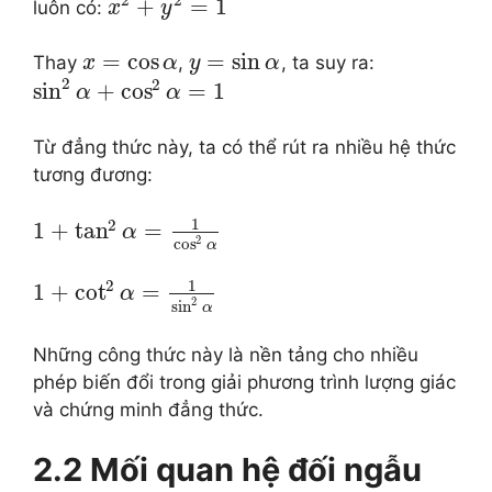
+
=
1
luôn có:
x
y
=
cos
=
sin
Thay
,
, ta suy ra:
x
α
y
α
2
2
sin
+
cos
=
1
α
α
Từ đẳng thức này, ta có thể rút ra nhiều hệ thức
tương đương:
1
2
1
+
tan
=
α
2
cos
α
1
2
1
+
cot
=
α
2
sin
α
Những công thức này là nền tảng cho nhiều
phép biến đổi trong giải phương trình lượng giác
và chứng minh đẳng thức.
2.2 Mối quan hệ đối ngẫu