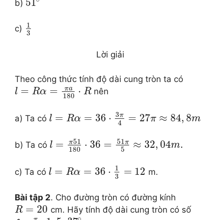
51
b)
1
c)
3
Lời giải
Theo công thức tính độ dài cung tròn ta có
π
a
=
=
⋅
nên
l
R
α
R
180
3
π
=
=
36
⋅
=
27
≈
84
,
8
a) Ta có
l
R
α
π
m
4
51
51
π
π
=
⋅
36
=
≈
32
,
04
.
b) Ta có
l
m
180
5
1
=
=
36
⋅
=
12
c) Ta có
m.
l
R
α
3
Bài tập 2
. Cho đường tròn có đường kính
=
20
cm. Hãy tính độ dài cung tròn có số
R
∘
π