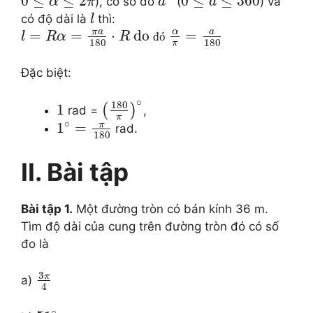
0
≤
≤
2
0
≤
≤
360
), có số đo
(
) và
α
π
a
a
có độ dài là
thì:
l
π
a
α
a
=
=
⋅
do
=
l
R
α
R
đ
ó
180
180
π
Đặc biệt:
∘
180
1
(
)
rad =
,
π
∘
π
1
=
rad.
180
II. Bài tập
Bài tập 1.
Một đường tròn có bán kính 36 m.
Tìm độ dài của cung trên đường tròn đó có số
đo là
3
π
a)
4
∘