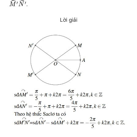
ˆ
′
′
.
M
N
Lời giải