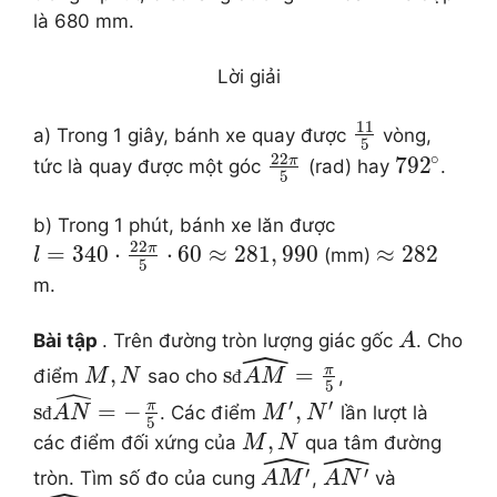
là 680 mm.
Lời giải
11
a) Trong 1 giây, bánh xe quay được
vòng,
5
22
∘
π
792
tức là quay được một góc
(rad) hay
.
5
b) Trong 1 phút, bánh xe lăn được
22
π
=
340
⋅
⋅
60
≈
281
,
990
≈
282
(mm)
l
5
m.
Bài tập
. Trên đường tròn lượng giác gốc
. Cho
A
ˆ
π
,
s
=
điểm
sao cho
,
M
N
đ
A
M
5
ˆ
′
′
π
s
=
−
,
. Các điểm
lần lượt là
đ
A
N
M
N
5
,
các điểm đối xứng của
qua tâm đường
M
N
ˆ
ˆ
′
′
tròn. Tìm số đo của cung
,
và
A
M
A
N