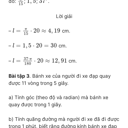
1
,
5
37
đo:
;
;
.
15
Lời giải
π
=
⋅
20
≈
4
,
19
–
cm.
l
15
=
1
,
5
⋅
20
=
30
–
cm.
l
37
⋅
π
=
⋅
20
≈
12
,
91
–
cm.
l
180
Bài tập 3
. Bánh xe của người đi xe đạp quay
được 11 vòng trong 5 giây.
a) Tính góc (theo độ và radian) mà bánh xe
quay được trong 1 giây.
b) Tính quãng đường mà người đi xe đã đi được
trong 1 phút, biết rằng đường kính bánh xe đạp