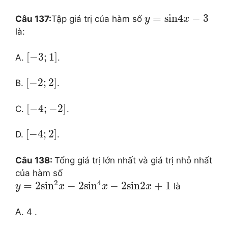
=
sin
4
−
3
Câu 137:
Tập giá trị của hàm số
y
x
là:
[
−
3
;
1
]
A.
.
[
−
2
;
2
]
B.
.
[
−
4
;
−
2
]
C.
.
[
−
4
;
2
]
D.
.
Câu 138:
Tổng giá trị lớn nhất và giá trị nhỏ nhất
của hàm số
2
4
=
2
si
n
−
2
si
n
−
2
sin
2
+
1
là
y
x
x
x
A. 4 .