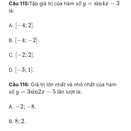
=
sin
4
−
3
Câu 115:
Tập giá trị của hàm số
y
x
là:
[
−
4
;
2
]
A.
.
[
−
4
;
−
2
]
B.
.
[
−
2
;
2
]
C.
.
[
−
3
;
1
]
D.
.
Câu 116:
Giá trị lớn nhất và nhỏ nhất của hàm
=
3
sin
2
−
5
số
lần lượt là:
y
x
−
2
;
−
8
A.
.
8
;
2
B.
.