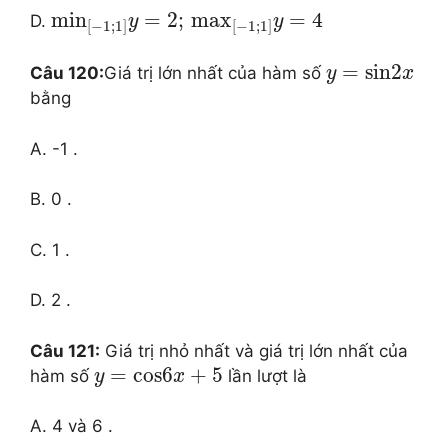
mi
n
=
2
;
ma
x
=
4
D.
y
y
[
−
1
;
1
]
[
−
1
;
1
]
=
sin
2
Câu 120:
Giá trị lớn nhất của hàm số
y
x
bằng
A. -1 .
B. 0 .
C. 1 .
D. 2 .
Câu 121:
Giá trị nhỏ nhất và giá trị lớn nhất của
=
cos
6
+
5
hàm số
lần lượt là
y
x
A. 4 và 6 .