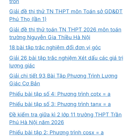
tròn
Giải đề thi thử TN THPT môn Toán sở GD&ĐT
Phú Thọ (lần 1)
Giải đề thi thử toán TN THPT 2026 môn toán
trường Nguyễn Gia Thiều Hà Nội
18 bài tập trắc nghiệm đổi đơn vị góc
Giải 26 bài tập trắc nghiệm Xét dấu các giá trị
lượng giác
Giải chi tiết 93 Bài Tập Phương Trình Lượng
Giác Cơ Bản
Phiếu bài tập số 4: Phương trình cotx = a
Phiếu bài tập số 3: Phương trình tanx = a
Đề kiểm tra giữa kì 2 lớp 11 trường THPT Trần
Phú Hà Nội năm 2026
Phiếu bài tập 2: Phương trình cosx = a