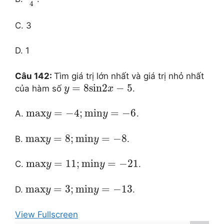
4
C. 3
D. 1
Câu 142:
Tìm giá trị lớn nhất và giá trị nhỏ nhất
=
8
sin
2
−
5
của hàm số
.
y
x
max
=
−
4
;
min
=
−
6
A.
.
y
y
max
=
8
;
min
=
−
8
B.
.
y
y
max
=
11
;
min
=
−
21
C.
.
y
y
max
=
3
;
min
=
−
13
D.
.
y
y
View Fullscreen