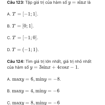
=
sin
Câu 123:
Tập giá trị của hàm số
là
y
x
=
[
−
1
;
1
]
A.
.
T
=
[
0
;
1
]
B.
.
T
=
[
−
1
;
0
]
C.
.
T
=
(
−
1
;
1
)
D.
.
T
Câu 124:
Tìm giá trị lớn nhất, giá trị nhỏ nhất
=
3
sin
+
4
cos
−
1
của hàm số
.
y
x
x
max
=
6
,
min
=
−
8
A.
.
y
y
max
=
4
,
min
=
−
6
B.
y
y
max
=
8
,
min
=
−
6
C.
y
y