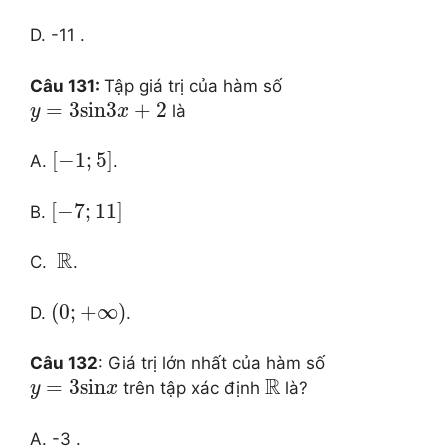
D. -11 .
Câu 131:
Tập giá trị của hàm số
=
3
sin
3
+
2
là
y
x
[
−
1
;
5
]
A.
.
[
−
7
;
11
]
B.
R
C.
.
(
0
;
+
∞
)
D.
.
Câu 132
: Giá trị lớn nhất của hàm số
R
=
3
sin
trên tập xác định
là?
y
x
A. -3 .