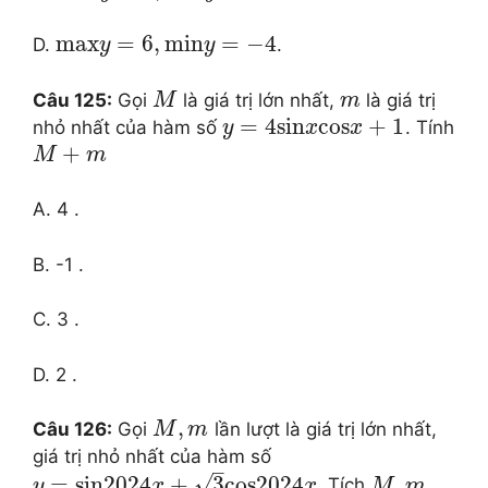
max
=
6
,
min
=
−
4
D.
.
y
y
Câu 125:
Gọi
là giá trị lớn nhất,
là giá trị
M
m
=
4
sin
cos
+
1
nhỏ nhất của hàm số
. Tính
y
x
x
+
M
m
A. 4 .
B. -1 .
C. 3 .
D. 2 .
,
Câu 126:
Gọi
lần lượt là giá trị lớn nhất,
M
m
giá trị nhỏ nhất của hàm số
–
√
=
sin
2024
+
3
cos
2024
.
. Tích
y
x
x
M
m