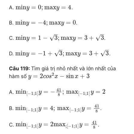
min
=
0
;
max
=
4
A.
.
y
y
min
=
−
4
;
max
=
0
B.
.
y
y
–
–
√
√
min
=
1
−
3
;
max
=
3
+
3
C.
.
y
y
–
–
√
√
min
=
−
1
+
3
;
max
=
3
+
3
D.
.
y
y
Câu 119:
Tìm giá trị nhỏ nhất và lớn nhất của
2
=
2
−
sin
+
3
hàm số
y
c
o
s
x
x
41
mi
n
=
−
;
ma
x
=
2
A.
y
y
[
−
1
;
1
]
[
−
1
;
1
]
8
41
mi
n
=
4
;
ma
x
=
B.
.
y
y
[
−
1
;
1
]
[
−
1
;
1
]
8
41
mi
n
=
2
ma
x
=
C.
.
y
y
[
−
1
;
1
]
;
[
−
1
;
1
]
8