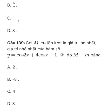
5
B.
.
2
3
−
C.
2
D. 3 .
,
Câu 139:
Gọi
lần lượt là giá trị lớn nhất,
M
m
giá trị nhỏ nhất của hàm số
=
cos
2
+
4
cos
+
1
−
. Khi đó
bằng
y
x
x
M
m
A. 2 .
B. -8 .
C. 4 .
D. 8 .