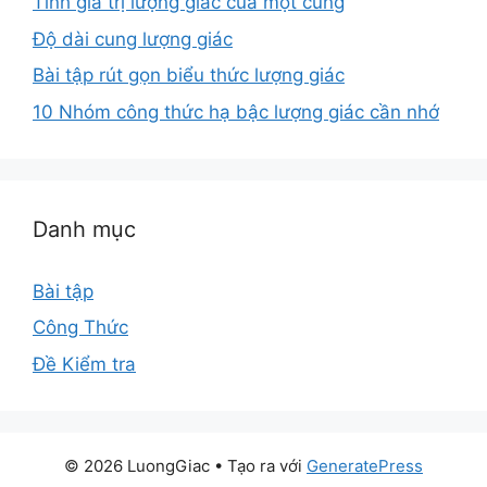
Tính giá trị lượng giác của một cung
Độ dài cung lượng giác
Bài tập rút gọn biểu thức lượng giác
10 Nhóm công thức hạ bậc lượng giác cần nhớ
Danh mục
Bài tập
Công Thức
Đề Kiểm tra
© 2026 LuongGiac
• Tạo ra với
GeneratePress