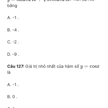
bằng
A. -1 .
B. -4 .
C. -2 .
D. -9 .
=
cos
Câu 127:
Giá trị nhỏ nhất của hàm số
y
x
là
A. -1 .
B. 0 .