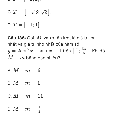
–
–
√
√
=
−
3
;
3
[
]
C.
.
T
=
[
−
1
;
1
]
D.
.
T
Câu 136:
Gọi
và
lần lượt là giá trị lớn
M
m
nhất và giá trị nhỏ nhất của hàm số
5
2
π
π
=
2
co
s
+
5
sin
+
1
;
[
]
trên
. Khi đó
y
x
x
3
6
−
bằng bao nhiêu?
M
m
−
=
6
A.
M
m
−
=
1
B.
M
m
−
=
11
C.
M
m
1
−
=
D.
M
m
2