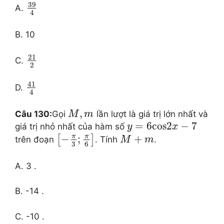
39
A.
4
B. 10
21
C.
2
41
D.
4
,
Câu 130:
Gọi
lần lượt là giá trị lớn nhất và
M
m
=
6
cos
2
−
7
giá trị nhỏ nhất của hàm số
y
x
π
π
−
;
+
[
]
trên đoạn
. Tính
.
M
m
3
6
A. 3 .
B. -14 .
C. -10 .