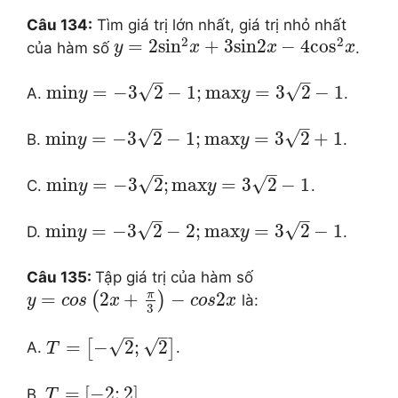
Câu 134:
Tìm giá trị lớn nhất, giá trị nhỏ nhất
2
2
=
2
si
n
+
3
sin
2
−
4
co
s
của hàm số
.
y
x
x
x
–
–
√
√
min
=
−
3
2
−
1
;
max
=
3
2
−
1
A.
.
y
y
–
–
√
√
min
=
−
3
2
−
1
;
max
=
3
2
+
1
B.
.
y
y
–
–
√
√
min
=
−
3
2
;
max
=
3
2
−
1
C.
.
y
y
–
–
√
√
min
=
−
3
2
−
2
;
max
=
3
2
−
1
D.
.
y
y
Câu 135:
Tập giá trị của hàm số
π
=
2
+
−
2
(
)
là:
y
c
o
s
x
c
o
s
x
3
–
–
√
√
=
−
2
;
2
[
]
A.
.
T
=
[
−
2
;
2
]
B.
.
T