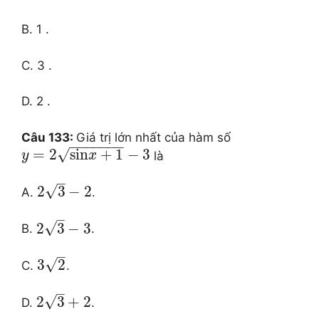
B. 1 .
C. 3 .
D. 2 .
Câu 133:
Giá trị lớn nhất của hàm số
−
−
−
−
−
−
−
√
=
2
sin
+
1
−
3
là
y
x
–
√
2
3
−
2
A.
.
–
√
2
3
−
3
B.
.
–
√
3
2
C.
.
–
√
2
3
+
2
D.
.