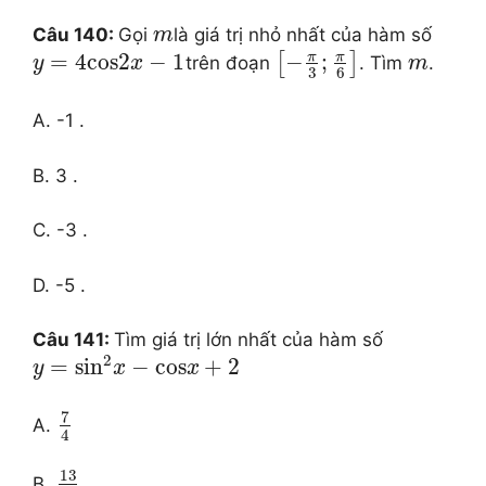
Câu 140:
Gọi
là giá trị nhỏ nhất của hàm số
m
π
π
=
4
cos
2
−
1
−
;
[
]
trên đoạn
. Tìm
.
y
x
m
3
6
A. -1 .
B. 3 .
C. -3 .
D. -5 .
Câu 141:
Tìm giá trị lớn nhất của hàm số
2
=
si
n
−
cos
+
2
y
x
x
7
A.
4
13
B.
.