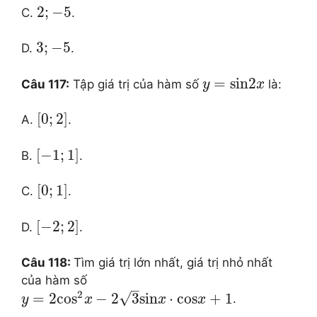
2
;
−
5
C.
.
3
;
−
5
D.
.
=
sin
2
Câu 117:
Tập giá trị của hàm số
là:
y
x
[
0
;
2
]
A.
.
[
−
1
;
1
]
B.
.
[
0
;
1
]
C.
.
[
−
2
;
2
]
D.
.
Câu 118:
Tìm giá trị lớn nhất, giá trị nhỏ nhất
của hàm số
–
2
√
=
2
co
s
−
2
3
sin
⋅
cos
+
1
.
y
x
x
x